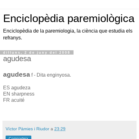
Enciclopèdia paremiològica
Enciclopèdia de la paremiologia, la ciència que estudia els
refranys.
dilluns, 2 de juny del 2008
agudesa
agudesa
f - Dita enginyosa.
ES agudeza
EN sharpness
FR acuité
Víctor Pàmies i Riudor
a
23:29
Comparteix