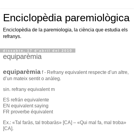
Enciclopèdia paremiològica
Enciclopèdia de la paremiologia, la ciència que estudia els
refranys.
dissabte, 17 d’abril del 2010
equiparèmia
equiparèmia
f - Refrany equivalent respecte d’un altre,
d’un mateix sentit o anàleg.
sin. refrany equivalent m
ES refrán equivalente
EN equivalent saying
FR proverbe équivalent
Ex.: «Tal faràs, tal trobaràs» [CA] – «Qui mal fa, mal troba»
[CA].