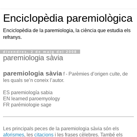
Enciclopèdia paremiològica
Enciclopèdia de la paremiologia, la ciència que estudia els
refranys.
divendres, 2 de maig del 2008
paremiologia sàvia
paremiologia sàvia
f - Parèmies d’origen culte, de
les quals se’n coneix l’autor.
ES paremiología sabia
EN learned paroemyology
FR parémiologie sage
Les principals peces de la paremiologia sàvia són els
aforismes
, les
citacions
i les frases cèlebres. També els