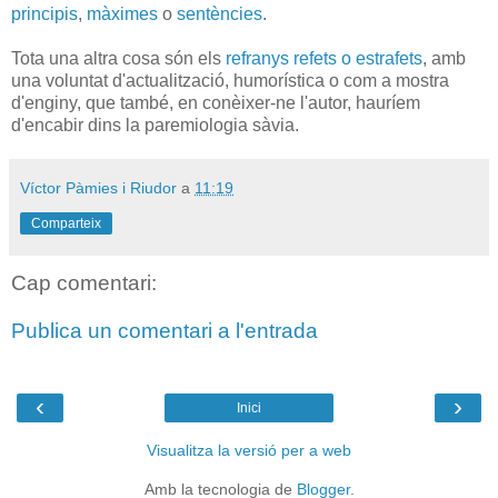
principis
,
màximes
o
sentències
.
Tota una altra cosa són els
refranys refets o estrafets
, amb
una voluntat d'actualització, humorística o com a mostra
d'enginy, que també, en conèixer-ne l'autor, hauríem
d'encabir dins la paremiologia sàvia.
Víctor Pàmies i Riudor
a
11:19
Comparteix
Cap comentari:
Publica un comentari a l'entrada
‹
›
Inici
Visualitza la versió per a web
Amb la tecnologia de
Blogger
.